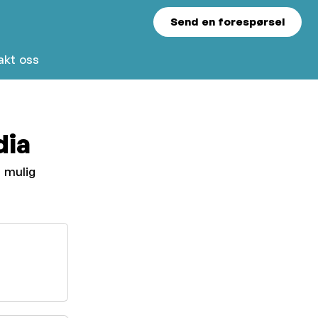
Send en forespørsel
akt oss
dia
m mulig