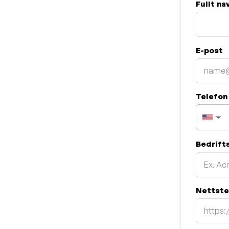
Fullt na
E-post
Telefo
▼
Bedrift
Nettst