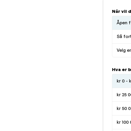
Når vil
Åpen f
Så for
Velg e
Hva er 
kr 0 - 
kr 25 0
kr 50 0
kr 100 