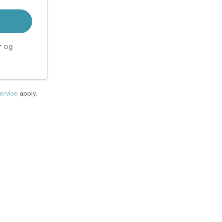
r
og
ervice
apply.