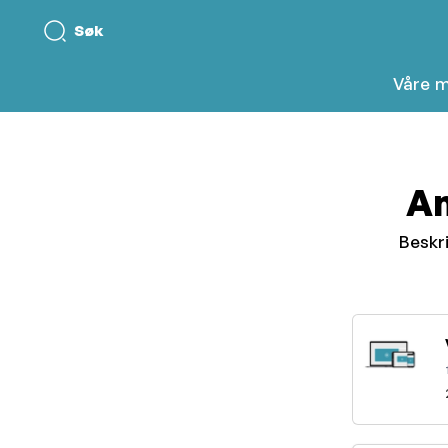
Søk
Våre 
An
Beskri