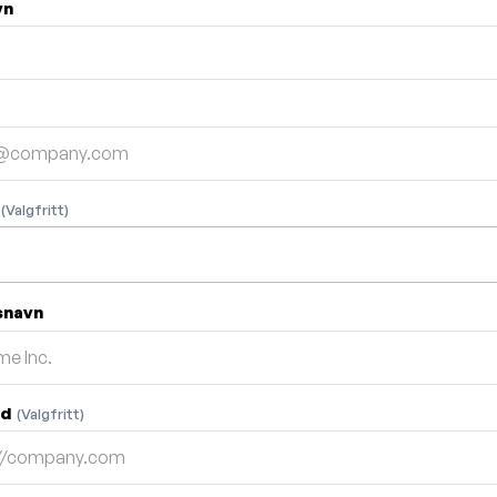
vn
n
(Valgfritt)
snavn
ed
(Valgfritt)